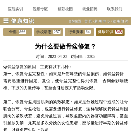
医院实训
视频专区
精彩校园
就业招聘
联系我们
☵ 健康知识
当前位置：
首页
>
新闻中心
>
健康知识
全部
866
学校动态
257
行业资讯
64
健康知识
545
为什么要做骨盆修复？
时间：2023-04-23 访问量：3305
做
骨盆修复
的原因，主要有以下几种：
第一、恢复骨盆完整性：如果是外伤导致的骨盆损伤，如骨盆骨折，
需要迅速进行固定、复位，使骨盆完整性得到恢复，否则会影响腰
椎、下肢的力量传导，甚至会引起髋关节活动受限。
第二、恢复骨盆周围肌肉的紧致状态：如果是分娩过程中造成的耻骨
联合分离、骨盆松弛，也需要进行骨盆修复，这样能够恢复骨盆周围
肌肉的紧致状态，避免骨盆过宽，导致盆腔内的器官功能障碍，甚至
引起尿失禁，尤其是多次分娩的女性患者，应尽量进行早期的骨盆修
复，以避免产生以上后果。