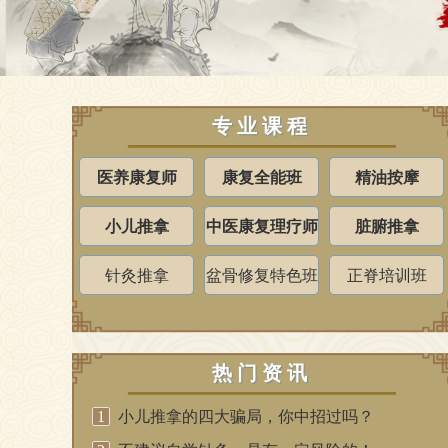
专业课程
医养康复师
康复全能班
精油按摩
小儿推拿
中医康复理疗师
脏腑推拿
针灸推拿
盆骨修复特色班
正脊培训班
热门资讯
1
小儿推拿的四大骗局，你中招过吗？