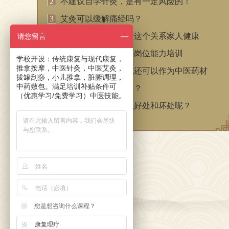
2
不建议自学针灸，是有一定风险的！
3
艾灸可以缓解痛经吗？
4
看舌头学健康，学会这个关系家人健康
请您留言
5
我市启动医养康复师岗位能力培训
学校开设：传统康复与现代康复，
推拿按摩，中医针灸，中医艾灸，
6
山药果实不仅可以吃还可以作为中医药材
拔罐刮痧，小儿推拿，脏腑调理，
中药敷包。满足培训补贴条件可
7
为什么要做骨盆修复？
（优惠学习/免费学习）中医技能。
8
车前子泡水喝有什么好处和坏处呢？
您是想咨询什么课程？
康复理疗