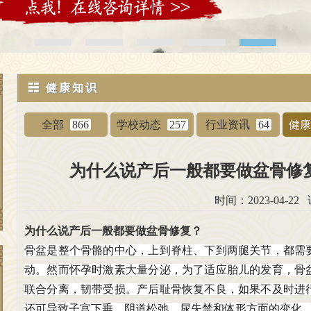
☵ 健康知识
全部
866
学校动态
257
行业资讯
64
健
为什么说产后一般都要做盆骨修
时间：2023-04-22
为什么说产后一般都要做
盆骨修复
？
骨盆是整个骨骼的中心，上到脊柱、下到两腿关节，都需
动。然而怀孕时激素大量分泌，为了适应胎儿的发育，骨
联合分离
，韧带受损。产后耻骨恢复不良，如果不及时进
还可导致
子宫下垂
、阴道松弛、尿失禁和体形方面的变化