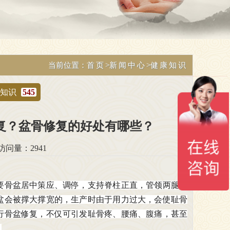
当前位置：
首页
>
新闻中心
>
健康知识
康知识
545
复？盆骨修复的好处有哪些？
 访问量：2941
要骨盆居中策应、调停，支持脊柱正直，管领两腿运
盆会被撑大撑宽的，生产时由于用力过大，会使
耻骨
行骨盆修复，不仅可引发耻骨疼、腰痛、腹痛，甚至
。