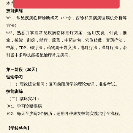
本内容及脑卒中患者的基本康复原则。
技能训练
、常见疾病临床诊断练习（中诊，西诊和疾病病理病机分析等
※1
方法）
、熟悉并掌握常见疾病临床治疗方案：运用艾灸，
针灸，
推
※2
拿，拔罐，刮痧，蜡疗，薰蒸，中药封包，穴位贴敷，膏药疗法，
中频，
，磁疗法，药物离子导入法，电针疗法，温针疗法，牵
TDP
引当中多种技能搭配治疗常见疾病。
第三阶段（
天）
30
理论学习
（一）理论综合复习：复习前段所学的理论知识，准备考试。
技能训练
（二）临床实习：
、学习诊断疾病
※1
、每天至少写
个病历，运用各种康复技能实践治疗全流程。
※2
2
【学校特色】