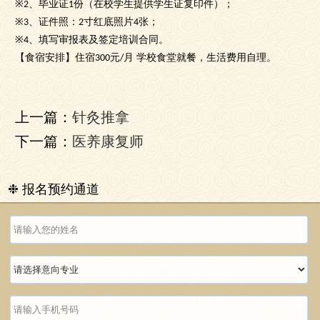
、毕业证
份（在校学生提供学生证复印件）；
※2
1
、证件照：
寸红底照片
张；
※3
2
4
、填写审报表及签定培训合同。
※4
【食宿安排】住宿
元
月 学校食堂就餐，生活费用自理。
300
/
上一篇：
针灸推拿
下一篇：
医养康复师
❉ 报名预约通道