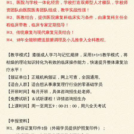
、医院与学校一体化经营，学校打造双师型人才梯队，学校师
※1
资团队由医院医务团队组成，教学实战性强！
、医教结合，提供医院康复科临床实习条件，由康复科主任全
※2
程临床带教，临床专家定期指导！
、传统康复与现代康复完美结合！
※3
、
年全能班赠送脏腑调理及小儿推拿入全科教程。
※4
18
【教学模式】遵循成人学习与记忆规律，采用
教学模式，将
1+1+1
枯燥的理论知识转化为有效的临床操作能力，快速提升整体康复治
疗水平！
【颁证单位】正规机构颁证，网上可查，全国通用。
【适合人群】适合想从事康复理疗行业的零基础学员
【开班时间】每月开班，具体咨询招生处老师。
【免费试听】＆试听课程！详情咨询招生办
【上课时间】周一至周五
：
：
，周六全天考试
9
00-21
00
【申报资料】
、身份证复印件
份（外籍学员提供护照复印件）；
※1
1