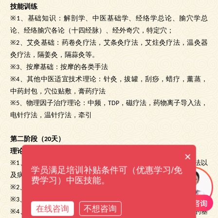
技能训练
、基础知识：解剖学、中医基础学、经络学总论、腧穴学总
※1
论、经络腧穴各论（十四经脉）、经外奇穴，特定穴；
、艾灸基础：药卷灸疗法，艾条灸疗法，艾炷灸疗法，温灸器
※2
灸疗法，隔姜灸，隔蒜灸等。
、按摩基础：按摩的各类手法
※3
、其他中医适宜技术理论：
针灸，
拔罐，刮痧，蜡疗，薰蒸，
※4
中药封包，穴位贴敷，膏药疗法
、物理因子治疗理论：中频，
，磁疗法，药物离子导入法，
※5
TDP
电针疗法，温针疗法，牵引
第二阶段（
天）
20
理论学习
×
、中医诊断学：四诊的理论和技能，辩证的基本原则和方法以
※1
学员满足培训补贴条件可（优惠学习/免
及病案书写的一般知识。
费学习）中医技能。
、西医诊断学：体格检查，光学影像
※2
、临床病症学：详细讲解常见的疾病的分型及临床治疗方法
※3
在线咨询
不想咨询
、现代康复：现代康复的定义，康复存在价值，康复评定的基
※4