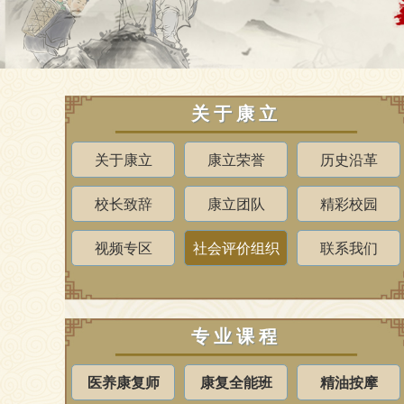
关于康立
关于康立
康立荣誉
历史沿革
校长致辞
康立团队
精彩校园
视频专区
社会评价组织
联系我们
专业课程
医养康复师
康复全能班
精油按摩