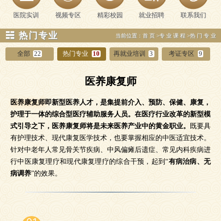
医院实训
视频专区
精彩校园
就业招聘
联系我们
☵ 热门专业
当前位置：
首页
>
专业课程
>
热门专业
全部
22
热门专业
10
再就业培训
3
考证专区
9
医养康复师
医养康复师
即新型医养人才，是集提前介入、预防、保健、康复，
护理于一体的综合型医疗辅助服务人员。在医疗行业改革的新型模
式引导之下，医养康复师将是未来医养产业中的黄金职业。
既要具
有护理技术、现代康复医学技术，也要掌握相应的中医适宜技术。
针对中老年人常见骨关节疾病、中风偏瘫后遗症、常见内科疾病进
行中医康复理疗和现代康复理疗的综合干预，起到“
有病治病、无
病调养
”的效果。