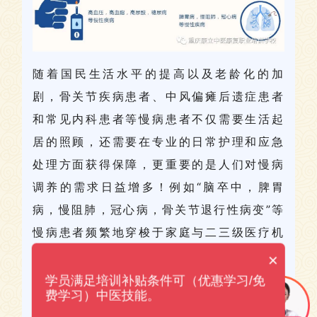
随着国民生活水平的提高以及老龄化的加
剧，骨关节疾病患者、中风偏瘫后遗症患者
和常见内科患者等慢病患者不仅需要生活起
居的照顾，还需要在专业的日常护理和应急
处理方面获得保障，更重要的是人们对慢病
调养的需求日益增多！例如“脑卒中，脾胃
病，慢阻肺，冠心病，骨关节退行性病变
”
等
慢病患者频繁地穿梭于家庭与二三级医疗机
构之间，疲于奔波，苦不堪言！
医和养中间
×
严重脱节，“调”作为医养之间的桥梁，在慢
学员满足培训补贴条件可（优惠学习/免
费学习）中医技能。
病的康复期和缓解期起着重要的作用！