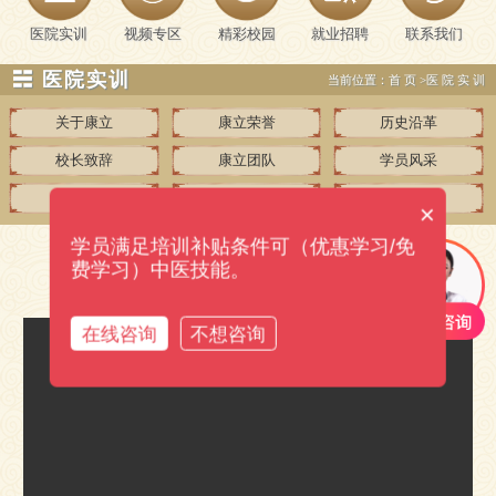
医院实训
视频专区
精彩校园
就业招聘
联系我们
☵ 医院实训
当前位置：
首页
>
医院实训
关于康立
康立荣誉
历史沿革
校长致辞
康立团队
学员风采
视频专区
社会评价组织
联系我们
×
学员满足培训补贴条件可（优惠学习/免
费学习）中医技能。
药酒推拿
在线咨询
不想咨询